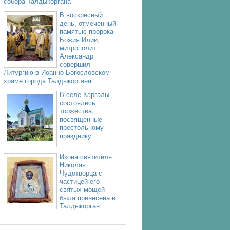
собора Талдыкоргана
В воскресный
день, отмеченный
памятью пророка
Божия Илии,
митрополит
Александр
совершил
Литургию в Иоанно-Богословском
храме города Талдыкоргана
В селе Каргалы
состоялись
торжества,
посвященные
престольному
празднику
Икона святителя
Николая
Чудотворца с
частицей его
святых мощей
была принесена в
Талдыкорган