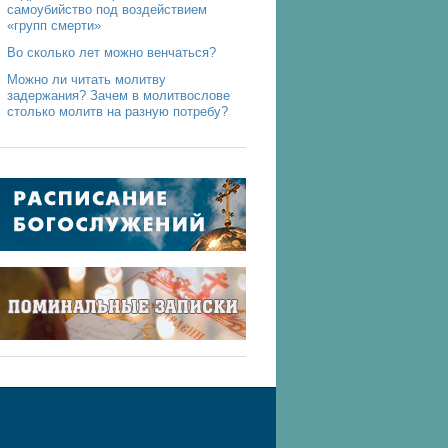
самоубийство под воздействием
«групп смерти»
Во сколько лет можно венчаться?
Можно ли читать молитву
задержания? Зачем в молитвослове
столько молитв на разную потребу?