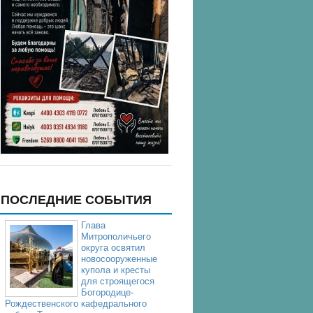
ПОСЛЕДНИЕ СОБЫТИЯ
Глава
Митрополичьего
округа освятил
новосооруженные
купола и кресты
для строящегося
Богородице-
Рождественского кафедрального