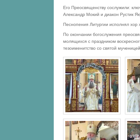
Его Преосвященству сослужили: клю
Александр Мокий и диакон Рустик Я
Песнопения Литургии исполнял хор 
По окончании богослужения преосв
молящихся с праздником воскресного
тезоименитство со святой мученицей