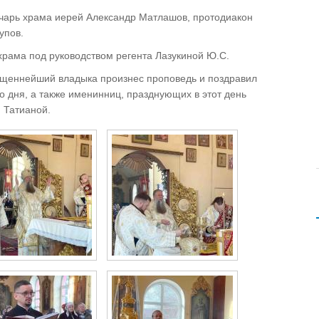
чарь храма иерей Александр Матлашов, протодиакон
купов.
храма под руководством регента Лазукиной Ю.С.
ященнейший владыка произнес проповедь и поздравил
 дня, а также именинниц, празднующих в этот день
 Татианой.