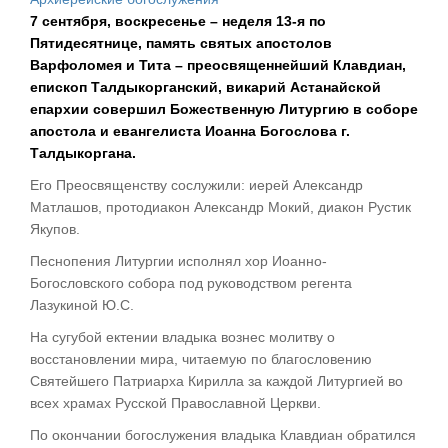
7 сентября, воскресенье – неделя 13-я по
Пятидесятнице, память святых апостолов
Варфоломея и Тита – преосвященнейший Клавдиан,
епископ Талдыкорганский, викарий Астанайской
епархии совершил Божественную Литургию в соборе
апостола и евангелиста Иоанна Богослова г.
Талдыкоргана.
Его Преосвященству сослужили: иерей Александр
Матлашов, протодиакон Александр Мокий, диакон Рустик
Якупов.
Песнопения Литургии исполнял хор Иоанно-
Богословского собора под руководством регента
Лазукиной Ю.С.
На сугубой ектении владыка вознес молитву о
восстановлении мира, читаемую по благословению
Святейшего Патриарха Кирилла за каждой Литургией во
всех храмах Русской Православной Церкви.
По окончании богослужения владыка Клавдиан обратился