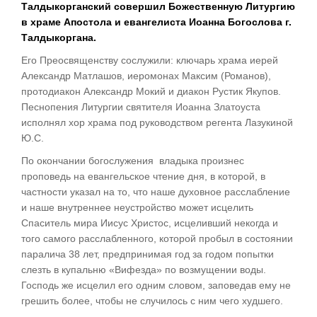
Талдыкорганский совершил Божественную Литургию
в храме Апостола и евангелиста Иоанна Богослова г.
Талдыкоргана.
Его Преосвященству сослужили: ключарь храма иерей
Александр Матлашов, иеромонах Максим (Романов),
протодиакон Александр Мокий и диакон Рустик Якупов.
Песнопения Литургии святителя Иоанна Златоуста
исполнял хор храма под руководством регента Лазукиной
Ю.С.
По окончании богослужения владыка произнес
проповедь на евангельское чтение дня, в которой, в
частности указал на то, что наше духовное расслабление
и наше внутреннее неустройство может исцелить
Спаситель мира Иисус Христос, исцеливший некогда и
того самого расслабленного, которой пробыл в состоянии
паралича 38 лет, предпринимая год за годом попытки
слезть в купальню «Вифезда» по возмущении воды.
Господь же исцелил его одним словом, заповедав ему не
грешить более, чтобы не случилось с ним чего худшего.