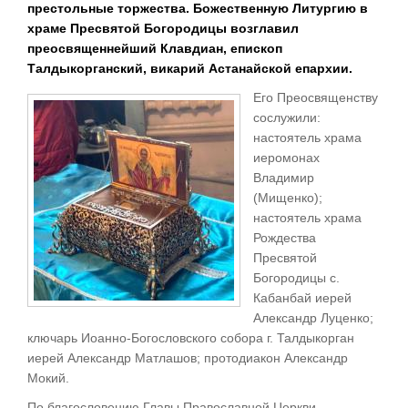
престольные торжества. Божественную Литургию в
храме Пресвятой Богородицы возглавил
преосвященнейший Клавдиан, епископ
Талдыкорганский, викарий Астанайской епархии.
Его Преосвященству
сослужили:
настоятель храма
иеромонах
Владимир
(Мищенко);
настоятель храма
Рождества
Пресвятой
Богородицы с.
Кабанбай иерей
Александр Луценко;
ключарь Иоанно-Богословского собора г. Талдыкорган
иерей Александр Матлашов; протодиакон Александр
Мокий.
По благословению Главы Православной Церкви