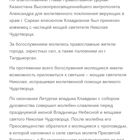
Казахстана Высокопреосвященнейшего митрополита
Александра для молитвенного поклонения верующих в
храм г. Саркан епископом Клавдианом был принесен
ковчежец с частицей мощей святителя Николая
Чудотворца.
За богослужением молились православные жители
города, окрестных сел, а также паломники из г.
Талдыкорган.
На протяжении всего богослужения молящиеся имели
возможность приложиться к святыне – мощам святителя
Николая, испрашивая молитвенной помощи великого
Чудотворца.
По окончании Литургии владыка Клавдиан с собором
духовенства совершил молебен-славление перед
празднуемой иконой Владычицы Небесной и мощами
святого Николая Чудотворца. После молебна его
Преосвященство обратился к молящимся с проповедью,
в которой напомнил о силе святых молитв Пресвятой
Богородицы, о Ее многомощном заступничестве за род