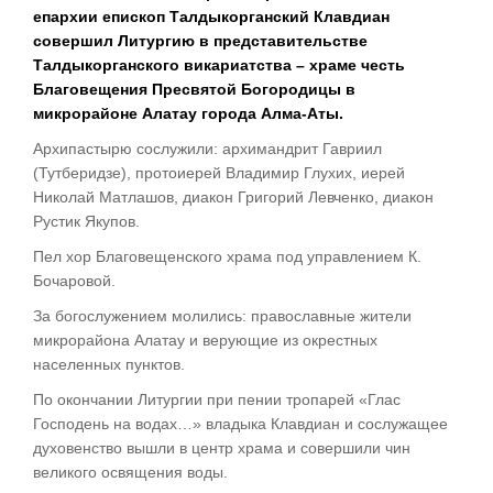
епархии епископ Талдыкорганский Клавдиан
совершил Литургию в представительстве
Талдыкорганского викариатства – храме честь
Благовещения Пресвятой Богородицы в
микрорайоне Алатау города Алма-Аты.
Архипастырю сослужили: архимандрит Гавриил
(Тутберидзе), протоиерей Владимир Глухих, иерей
Николай Матлашов, диакон Григорий Левченко, диакон
Рустик Якупов.
Пел хор Благовещенского храма под управлением К.
Бочаровой.
За богослужением молились: православные жители
микрорайона Алатау и верующие из окрестных
населенных пунктов.
По окончании Литургии при пении тропарей «Глас
Господень на водах…» владыка Клавдиан и сослужащее
духовенство вышли в центр храма и совершили чин
великого освящения воды.