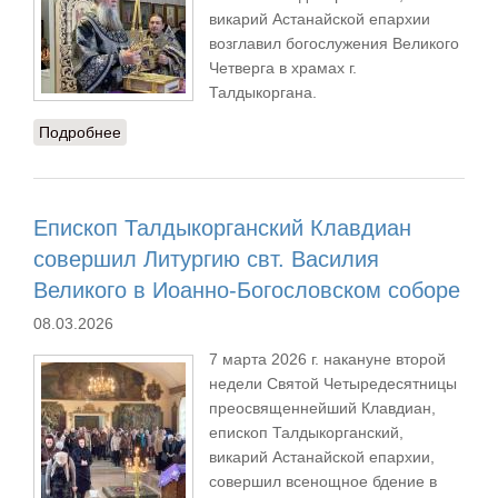
викарий Астанайской епархии
возглавил богослужения Великого
Четверга в храмах г.
Талдыкоргана.
Подробнее
о Богослужения Великого Четверга в храмах
города Талдыкорган
Епископ Талдыкорганский Клавдиан
совершил Литургию свт. Василия
Великого в Иоанно-Богословском соборе
08.03.2026
7 марта 2026 г. накануне второй
недели Святой Четыредесятницы
преосвященнейший Клавдиан,
епископ Талдыкорганский,
викарий Астанайской епархии,
совершил всенощное бдение в