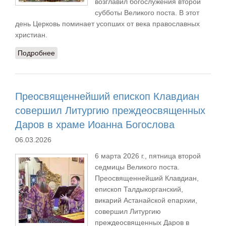
возглавил богослужения второй
субботы Великого поста. В этот
день Церковь поминает усопших от века православных
христиан.
Подробнее
о Епископ Талдыкорганский Клавдиан совершил
Литургию и заупокойное богослужение в храме
Архангела Гавриила
Преосвященнейший епископ Клавдиан
совершил Литургию преждеосвященных
Даров в храме Иоанна Богослова
06.03.2026
6 марта 2026 г., пятница второй
седмицы Великого поста.
Преосвященнейший Клавдиан,
епископ Талдыкорганский,
викарий Астанайской епархии,
совершил Литургию
преждеосвященных Даров в