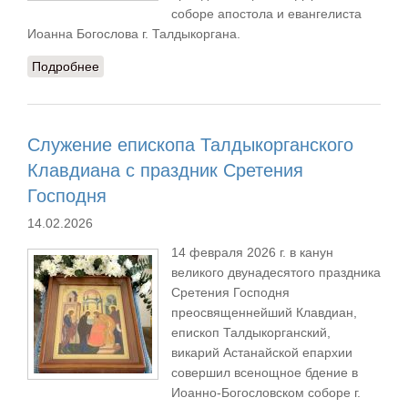
соборе апостола и евангелиста
Иоанна Богослова г. Талдыкоргана.
Подробнее
о Преосвященнейший епископ Клавдиан
совершил Литургию преждеосвященных Даров в
храме Иоанна Богослова
Служение епископа Талдыкорганского
Клавдиана с праздник Сретения
Господня
14.02.2026
14 февраля 2026 г. в канун
великого двунадесятого праздника
Сретения Господня
преосвященнейший Клавдиан,
епископ Талдыкорганский,
викарий Астанайской епархии
совершил всенощное бдение в
Иоанно-Богословском соборе г.