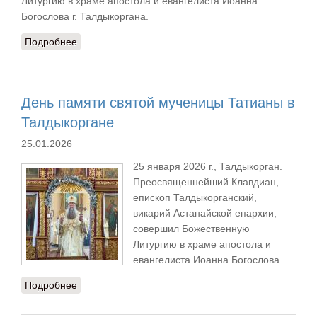
Литургию в храме апостола и евангелиста Иоанна
Богослова г. Талдыкоргана.
Подробнее
о Преосвященнейший епископ Клавдиан
совершил Божественную Литургию в храме
Иоанна Богослова г. Талдыкоргана
День памяти святой мученицы Татианы в
Талдыкоргане
25.01.2026
25 января 2026 г., Талдыкорган.
Преосвященнейший Клавдиан,
епископ Талдыкорганский,
викарий Астанайской епархии,
совершил Божественную
Литургию в храме апостола и
евангелиста Иоанна Богослова.
Подробнее
о День памяти святой мученицы Татианы в
Талдыкоргане