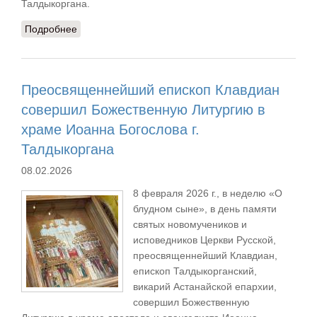
Талдыкоргана.
Подробнее
о Служение епископа Талдыкорганского
Клавдиана с праздник Сретения Господня
Преосвященнейший епископ Клавдиан
совершил Божественную Литургию в
храме Иоанна Богослова г.
Талдыкоргана
08.02.2026
8 февраля 2026 г., в неделю «О
блудном сыне», в день памяти
святых новомучеников и
исповедников Церкви Русской,
преосвященнейший Клавдиан,
епископ Талдыкорганский,
викарий Астанайской епархии,
совершил Божественную