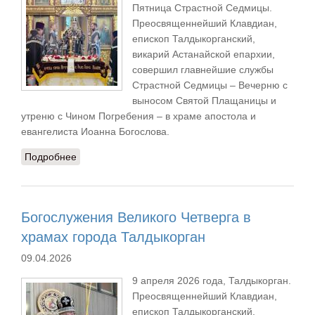
Пятница Страстной Седмицы.
Преосвященнейший Клавдиан,
епископ Талдыкорганский,
викарий Астанайской епархии,
совершил главнейшие службы
Страстной Седмицы – Вечерню с
выносом Святой Плащаницы и
утреню с Чином Погребения – в храме апостола и
евангелиста Иоанна Богослова.
Подробнее
о Богослужения Великой Пятницы в Иоанно-
Богословском соборе г. Талдыкоргана
Богослужения Великого Четверга в
храмах города Талдыкорган
09.04.2026
9 апреля 2026 года, Талдыкорган.
Преосвященнейший Клавдиан,
епископ Талдыкорганский,