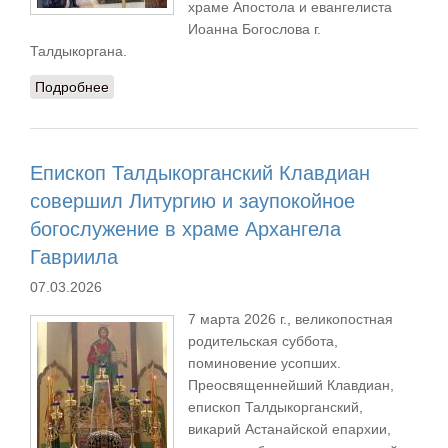
храме Апостола и евангелиста
Иоанна Богослова г.
Талдыкоргана.
Подробнее
о Епископ Талдыкорганский Клавдиан совершил
Литургию свт. Василия Великого в Иоанно-
Богословском соборе
Епископ Талдыкорганский Клавдиан
совершил Литургию и заупокойное
богослужение в храме Архангела
Гавриила
07.03.2026
7 марта 2026 г., великопостная
родительская суббота,
поминовение усопших.
Преосвященнейший Клавдиан,
епископ Талдыкорганский,
викарий Астанайской епархии,