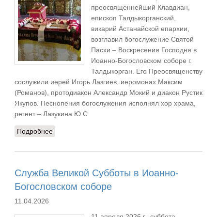
преосвященнейший Клавдиан,
епископ Талдыкорганский,
викарий Астанайской епархии,
возглавил богослужение Святой
Пасхи – Воскресения Господня в
Иоанно-Богословском соборе г.
Талдыкорган. Его Преосвященству
сослужили иерей Игорь Лазгиев, иеромонах Максим
(Романов), протодиакон Александр Мокий и диакон Рустик
Якупов. Песнопения богослужения исполнял хор храма,
регент – Лазукина Ю.С.
Подробнее
о В Светлую Пасхальную ночь епископ Клавдиан
возглавил торжественное богослужение в соборе
Апостола и евангелиста Иоанна Богослова
Служба Великой Субботы в Иоанно-
Богословском соборе
11.04.2026
11 апреля 2026 г., суббота